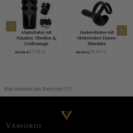
Masturbator mit
Hodenvibrator mit
Pulsation, Vibration &
vibrierendem Damm-
Greifmassage
Stimulator
55,96
€
39,96
€
69,95 €
49,95 €
Was bedeutet das Sternchen (*)?
Vamorio