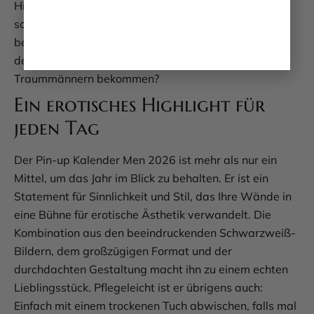
Hingucker, der in jedem Raum für Gesprächsstoff
sorgt. Und wenn Sie sich nicht trennen können,
behalten Sie einfach ein paar Exemplare für sich –
denn wer kann schon genug von solchen
Traummännern bekommen?
Ein erotisches Highlight für
jeden Tag
Der Pin-up Kalender Men 2026 ist mehr als nur ein
Mittel, um das Jahr im Blick zu behalten. Er ist ein
Statement für Sinnlichkeit und Stil, das Ihre Wände in
eine Bühne für erotische Ästhetik verwandelt. Die
Kombination aus den beeindruckenden Schwarzweiß-
Bildern, dem großzügigen Format und der
durchdachten Gestaltung macht ihn zu einem echten
Lieblingsstück. Pflegeleicht ist er übrigens auch:
Einfach mit einem trockenen Tuch abwischen, falls mal